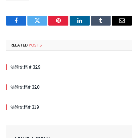
Facebook
Twitter
Pinterest
LinkedIn
Tumblr
Email
RELATED
POSTS
法院文档 # 329
法院文档# 320
法院文档# 319