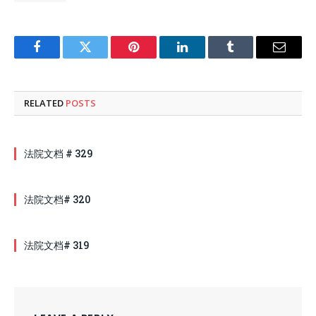
Facebook
Twitter
Pinterest
LinkedIn
Tumblr
Email
RELATED
POSTS
法院文档 # 329
法院文档# 320
法院文档# 319