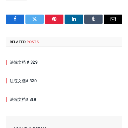
Facebook
Twitter
Pinterest
LinkedIn
Tumblr
Email
RELATED
POSTS
法院文档 # 329
法院文档# 320
法院文档# 319