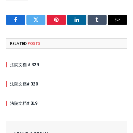
Facebook
Twitter
Pinterest
LinkedIn
Tumblr
Email
RELATED
POSTS
法院文档 # 329
法院文档# 320
法院文档# 319