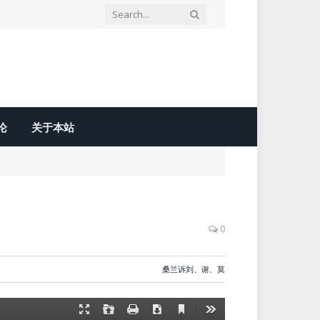
论
关于本站
0
桑兰诉刘、谢、莫