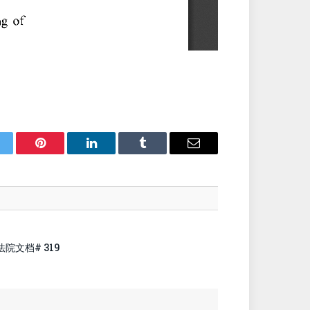
itter
Pinterest
LinkedIn
Tumblr
Email
法院文档# 319