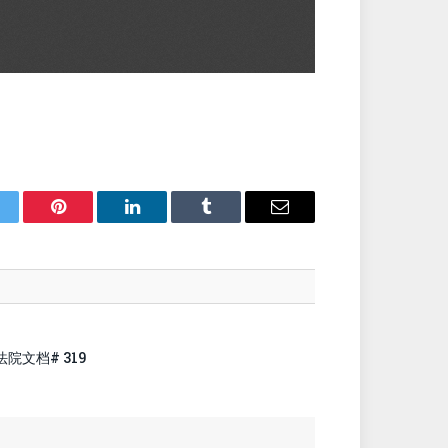
itter
Pinterest
LinkedIn
Tumblr
Email
法院文档# 319