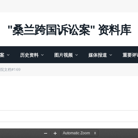
"桑兰跨国诉讼案" 资料库
案
历史资料
图片视频
媒体报道
重要评
院文档#169