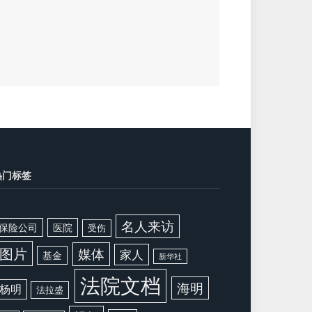
热门标签
名人来访
保险公司
医院
受伤
图片
媒体
家人
基金
新华社
法院文档
海明
杨明
法拉盛