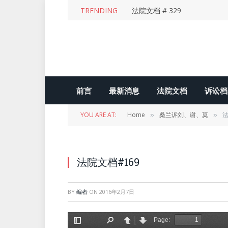
TRENDING
法院文档 # 329
前言
最新消息
法院文档
诉讼档
YOU ARE AT:
Home
桑兰诉刘、谢、莫
法
»
»
法院文档#169
BY
编者
ON
2016年2月7日