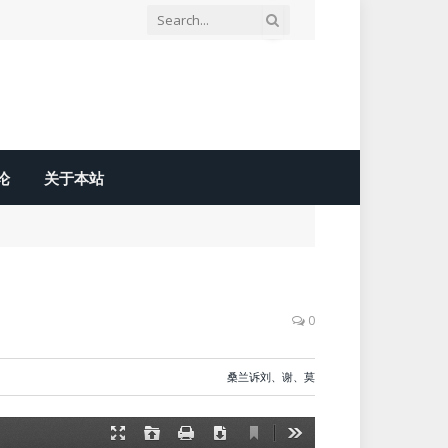
论
关于本站
0
桑兰诉刘、谢、莫