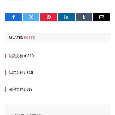
Facebook
Twitter
Pinterest
LinkedIn
Tumblr
Email
RELATED
POSTS
法院文档 # 329
法院文档# 320
法院文档# 319