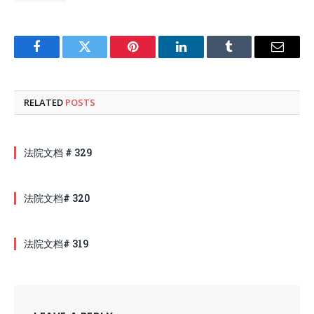
Facebook
Twitter
Pinterest
LinkedIn
Tumblr
Email
RELATED
POSTS
法院文档 # 329
法院文档# 320
法院文档# 319