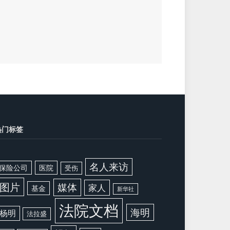
热门标签
名人来访
保险公司
医院
受伤
图片
媒体
家人
基金
新华社
法院文档
海明
杨明
法拉盛