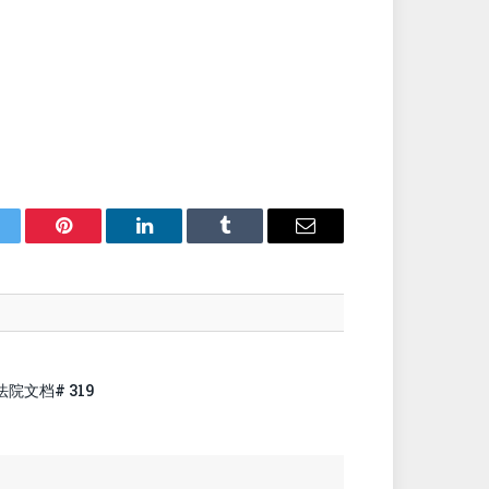
itter
Pinterest
LinkedIn
Tumblr
Email
法院文档# 319