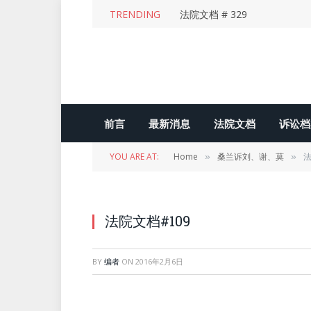
TRENDING
法院文档 # 329
前言
最新消息
法院文档
诉讼档
YOU ARE AT:
Home
桑兰诉刘、谢、莫
法
»
»
法院文档#109
BY
编者
ON
2016年2月6日