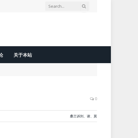
论
关于本站
0
桑兰诉刘、谢、莫