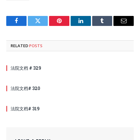
Facebook
Twitter
Pinterest
LinkedIn
Tumblr
Email
RELATED
POSTS
法院文档 # 329
法院文档# 320
法院文档# 319