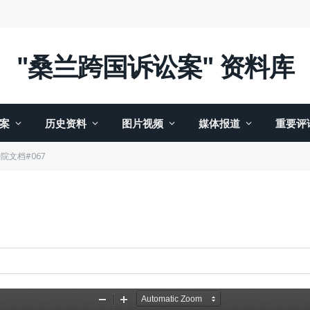
"桑兰跨国诉讼案" 资料库
案
历史资料
图片视频
媒体报道
重要评
院文档#067