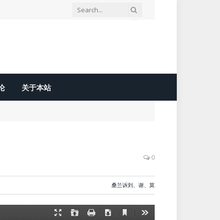
论
关于本站
0
桑兰诉刘、谢、莫