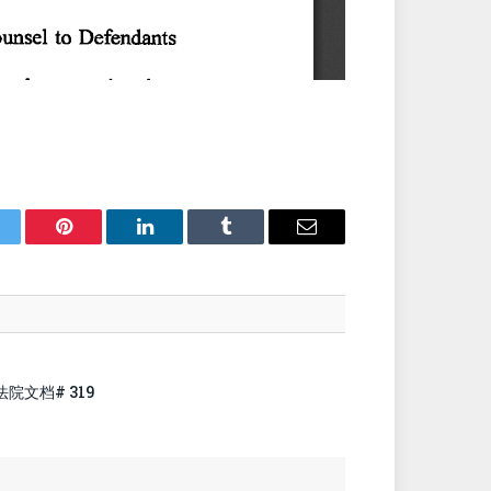
itter
Pinterest
LinkedIn
Tumblr
Email
法院文档# 319