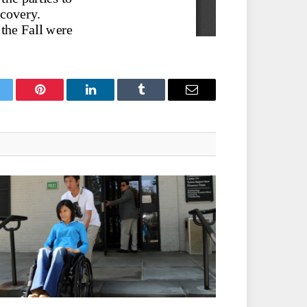
itter
Pinterest
LinkedIn
Tumblr
Email