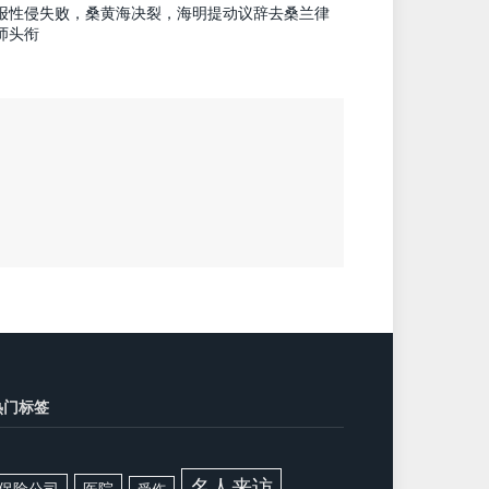
报性侵失败，桑黄海决裂，海明提动议辞去桑兰律
师头衔
热门标签
名人来访
保险公司
医院