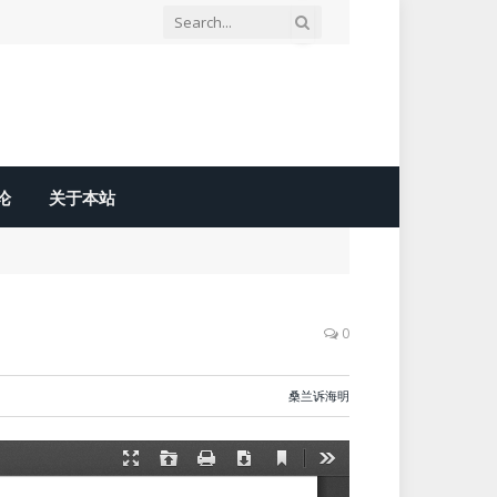
论
关于本站
0
桑兰诉海明