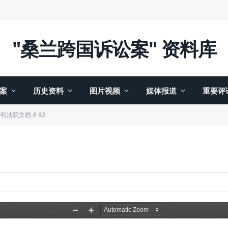
"桑兰跨国诉讼案" 资料库
案
历史资料
图片视频
媒体报道
重要评
明法院文档 # 83