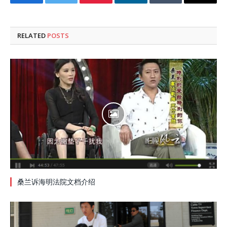
Facebook
Twitter
Pinterest
LinkedIn
Tumblr
Email
RELATED
POSTS
桑兰诉海明法院文档介绍