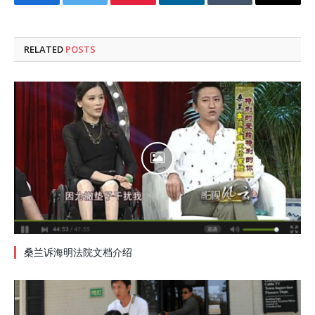
Facebook
Twitter
Pinterest
LinkedIn
Tumblr
Email
RELATED
POSTS
桑兰诉海明法院文档介绍