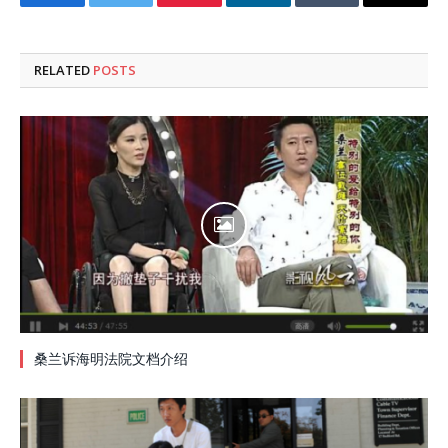
Facebook
Twitter
Pinterest
LinkedIn
Tumblr
Email
RELATED
POSTS
桑兰诉海明法院文档介绍