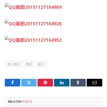
名人来访
图片
家人
Facebook
Twitter
Pinterest
LinkedIn
Tumblr
Email
RELATED
POSTS