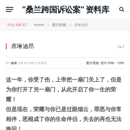
"桑兰跨国诉讼案" 资料库
YOU ARE AT:
Home
图片照相
席琳迪昂
»
»
席琳迪昂
0
BY
编者
ON
2015年11月28日
图片照相
,
照片1998－1999
这一年，你受了伤，上帝把一扇门关上了，但是
为你打开了另一扇门，从此开启了你一生的荣
耀！
但是现在，荣耀与你已是过眼烟云，罪恶与你常
相伴，恶棍成了你的生命伴侣，失去的再也无法
挽回！