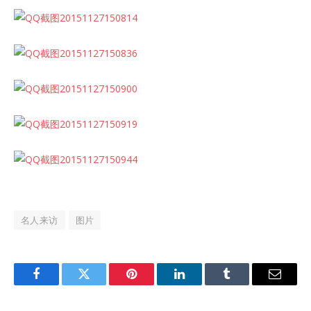
名人来访
图片
Facebook
Twitter
Pinterest
LinkedIn
Tumblr
Email