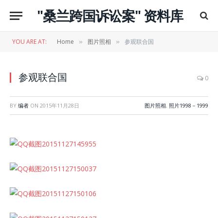
"桑兰跨国诉讼案" 资料库
YOU ARE AT:
Home
图片照相
参观联合国
»
»
参观联合国
0
BY
编者
ON
2015年11月28日
图片照相
,
照片1998－1999