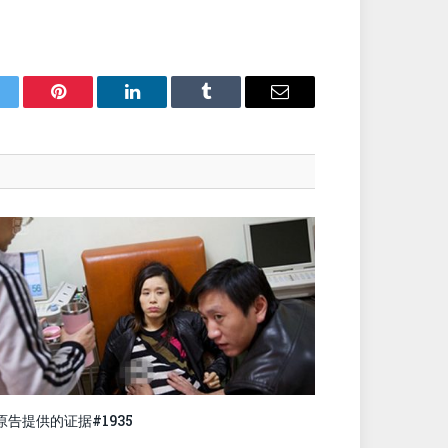
itter
Pinterest
LinkedIn
Tumblr
Email
原告提供的证据#1935