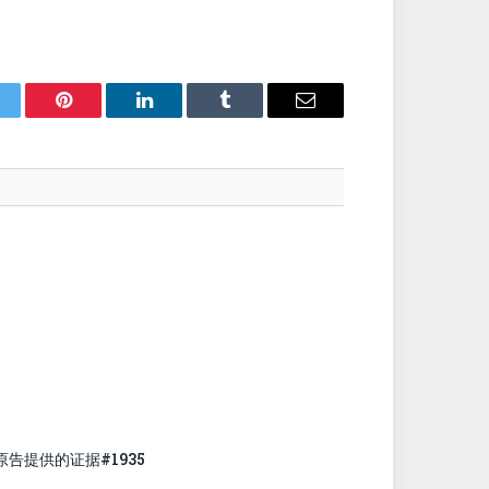
itter
Pinterest
LinkedIn
Tumblr
Email
原告提供的证据#1935